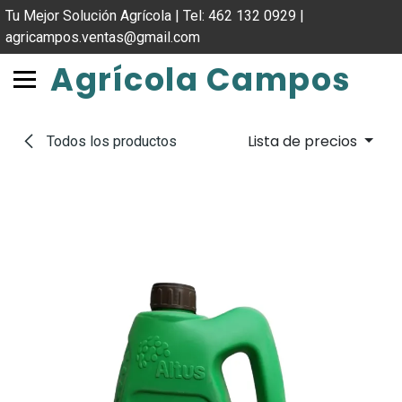
IR AL CONTENIDO
Tu Mejor Solución Agrícola | Tel: 462 132 0929 |
agricampos.ventas@gmail.com
Agrícola Campos
Lista de precios
Todos los productos