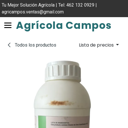
IR AL CONTENIDO
Tu Mejor Solución Agrícola | Tel: 462 132 0929 |
agricampos.ventas@gmail.com
Agrícola Campos
Lista de precios
Todos los productos