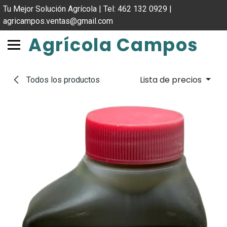
IR AL CONTENIDO
Tu Mejor Solución Agrícola | Tel: 462 132 0929 |
agricampos.ventas@gmail.com
Agrícola Campos
Lista de precios
Todos los productos